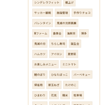
シンデレラフィット
裾上げ
サッカー観戦
施設管理
手作りチョコ
バレンタイン
鬼滅の刃原画展
Mファーム
食事会
海鮮丼
博多
鬼滅の刃
ちらし寿司
誕生会
ハムカツ
アイロン
夏野菜
お楽しみメニュー
ミニトマト
鯉のぼり
ひなたぼっこ
バーベキュー
帰省用
新玉ねぎ
たけのこ
ひまわり
花見
精米
駐車場