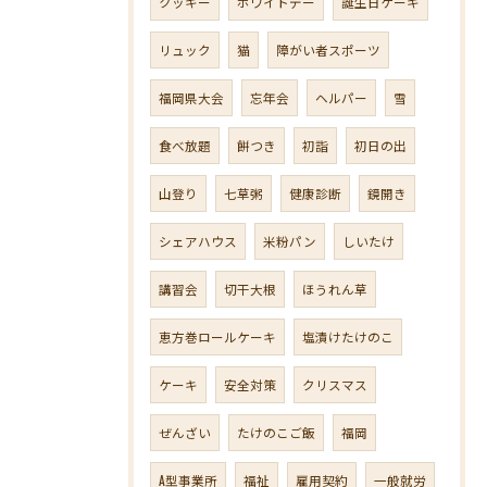
クッキー
ホワイトデー
誕生日ケーキ
リュック
猫
障がい者スポーツ
福岡県大会
忘年会
ヘルパー
雪
食べ放題
餅つき
初詣
初日の出
山登り
七草粥
健康診断
鏡開き
シェアハウス
米粉パン
しいたけ
講習会
切干大根
ほうれん草
恵方巻ロールケーキ
塩漬けたけのこ
ケーキ
安全対策
クリスマス
ぜんざい
たけのこご飯
福岡
A型事業所
福祉
雇用契約
一般就労