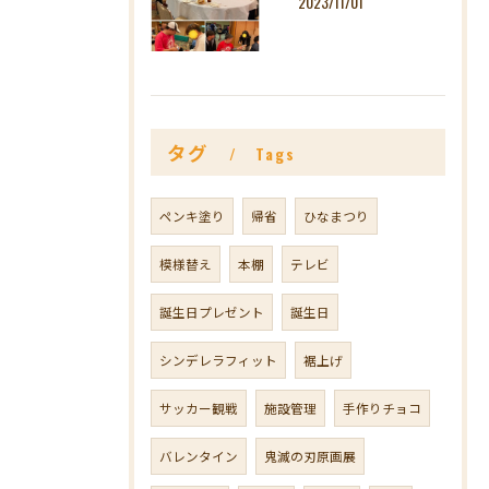
2023/11/01
タグ
Tags
ペンキ塗り
帰省
ひなまつり
模様替え
本棚
テレビ
誕生日プレゼント
誕生日
シンデレラフィット
裾上げ
サッカー観戦
施設管理
手作りチョコ
バレンタイン
鬼滅の刃原画展