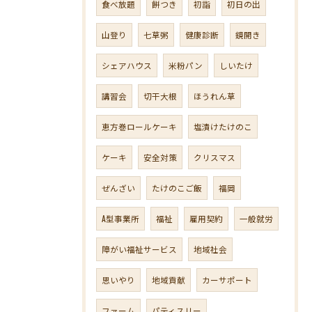
食べ放題
餅つき
初詣
初日の出
山登り
七草粥
健康診断
鏡開き
シェアハウス
米粉パン
しいたけ
講習会
切干大根
ほうれん草
恵方巻ロールケーキ
塩漬けたけのこ
ケーキ
安全対策
クリスマス
ぜんざい
たけのこご飯
福岡
A型事業所
福祉
雇用契約
一般就労
障がい福祉サービス
地域社会
思いやり
地域貢献
カーサポート
ファーム
パティスリー