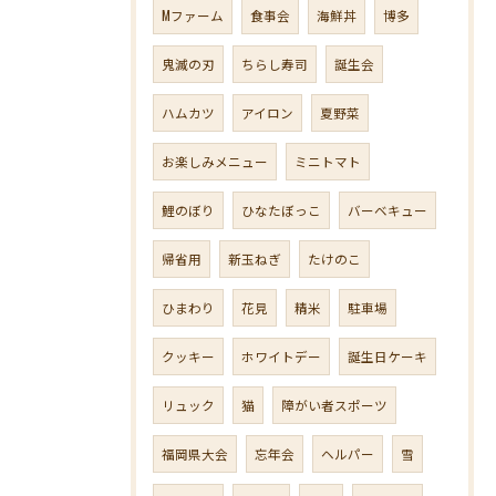
Mファーム
食事会
海鮮丼
博多
鬼滅の刃
ちらし寿司
誕生会
ハムカツ
アイロン
夏野菜
お楽しみメニュー
ミニトマト
鯉のぼり
ひなたぼっこ
バーベキュー
帰省用
新玉ねぎ
たけのこ
ひまわり
花見
精米
駐車場
クッキー
ホワイトデー
誕生日ケーキ
リュック
猫
障がい者スポーツ
福岡県大会
忘年会
ヘルパー
雪