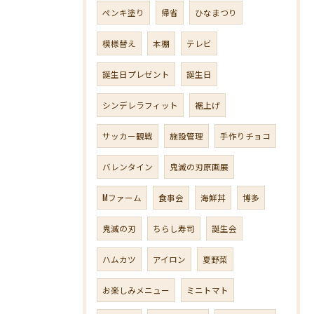
ペンキ塗り
帰省
ひなまつり
模様替え
本棚
テレビ
誕生日プレゼント
誕生日
シンデレラフィット
裾上げ
サッカー観戦
施設管理
手作りチョコ
バレンタイン
鬼滅の刃原画展
Mファーム
食事会
海鮮丼
博多
鬼滅の刃
ちらし寿司
誕生会
ハムカツ
アイロン
夏野菜
お楽しみメニュー
ミニトマト