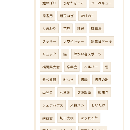
鯉のぼり
ひなたぼっこ
バーベキュー
帰省用
新玉ねぎ
たけのこ
ひまわり
花見
精米
駐車場
クッキー
ホワイトデー
誕生日ケーキ
リュック
猫
障がい者スポーツ
福岡県大会
忘年会
ヘルパー
雪
食べ放題
餅つき
初詣
初日の出
山登り
七草粥
健康診断
鏡開き
シェアハウス
米粉パン
しいたけ
講習会
切干大根
ほうれん草