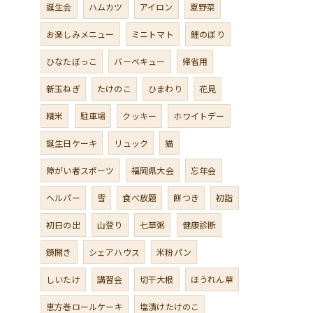
誕生会
ハムカツ
アイロン
夏野菜
お楽しみメニュー
ミニトマト
鯉のぼり
ひなたぼっこ
バーベキュー
帰省用
新玉ねぎ
たけのこ
ひまわり
花見
精米
駐車場
クッキー
ホワイトデー
誕生日ケーキ
リュック
猫
障がい者スポーツ
福岡県大会
忘年会
ヘルパー
雪
食べ放題
餅つき
初詣
初日の出
山登り
七草粥
健康診断
鏡開き
シェアハウス
米粉パン
しいたけ
講習会
切干大根
ほうれん草
恵方巻ロールケーキ
塩漬けたけのこ