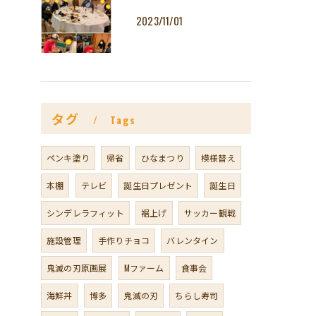
2023/11/01
タグ
Tags
ペンキ塗り
帰省
ひなまつり
模様替え
本棚
テレビ
誕生日プレゼント
誕生日
シンデレラフィット
裾上げ
サッカー観戦
施設管理
手作りチョコ
バレンタイン
鬼滅の刃原画展
Mファーム
食事会
海鮮丼
博多
鬼滅の刃
ちらし寿司