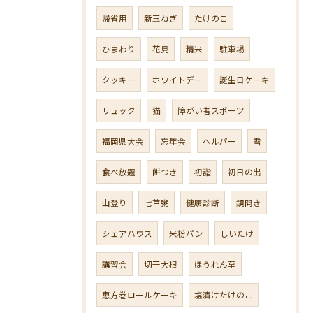
帰省用
新玉ねぎ
たけのこ
ひまわり
花見
精米
駐車場
クッキー
ホワイトデー
誕生日ケーキ
リュック
猫
障がい者スポーツ
福岡県大会
忘年会
ヘルパー
雪
食べ放題
餅つき
初詣
初日の出
山登り
七草粥
健康診断
鏡開き
シェアハウス
米粉パン
しいたけ
講習会
切干大根
ほうれん草
恵方巻ロールケーキ
塩漬けたけのこ