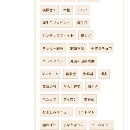
模様替え
本棚
テレビ
誕生日プレゼント
誕生日
シンデレラフィット
裾上げ
サッカー観戦
施設管理
手作りチョコ
バレンタイン
鬼滅の刃原画展
Mファーム
食事会
海鮮丼
博多
鬼滅の刃
ちらし寿司
誕生会
ハムカツ
アイロン
夏野菜
お楽しみメニュー
ミニトマト
鯉のぼり
ひなたぼっこ
バーベキュー