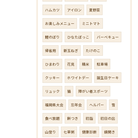
ハムカツ
アイロン
夏野菜
お楽しみメニュー
ミニトマト
鯉のぼり
ひなたぼっこ
バーベキュー
帰省用
新玉ねぎ
たけのこ
ひまわり
花見
精米
駐車場
クッキー
ホワイトデー
誕生日ケーキ
リュック
猫
障がい者スポーツ
福岡県大会
忘年会
ヘルパー
雪
食べ放題
餅つき
初詣
初日の出
山登り
七草粥
健康診断
鏡開き