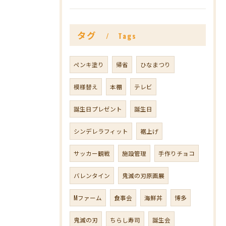
タグ
Tags
ペンキ塗り
帰省
ひなまつり
模様替え
本棚
テレビ
誕生日プレゼント
誕生日
シンデレラフィット
裾上げ
サッカー観戦
施設管理
手作りチョコ
バレンタイン
鬼滅の刃原画展
Mファーム
食事会
海鮮丼
博多
鬼滅の刃
ちらし寿司
誕生会