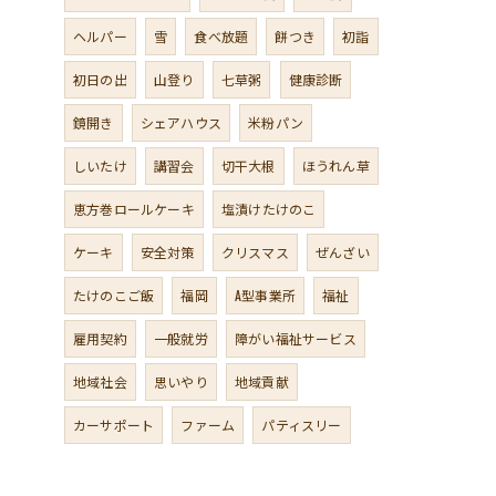
ヘルパー
雪
食べ放題
餅つき
初詣
初日の出
山登り
七草粥
健康診断
鏡開き
シェアハウス
米粉パン
しいたけ
講習会
切干大根
ほうれん草
恵方巻ロールケーキ
塩漬けたけのこ
ケーキ
安全対策
クリスマス
ぜんざい
たけのこご飯
福岡
A型事業所
福祉
雇用契約
一般就労
障がい福祉サービス
地域社会
思いやり
地域貢献
カーサポート
ファーム
パティスリー