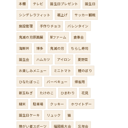
本棚
テレビ
誕生日プレゼント
誕生日
シンデレラフィット
裾上げ
サッカー観戦
施設管理
手作りチョコ
バレンタイン
鬼滅の刃原画展
Mファーム
食事会
海鮮丼
博多
鬼滅の刃
ちらし寿司
誕生会
ハムカツ
アイロン
夏野菜
お楽しみメニュー
ミニトマト
鯉のぼり
ひなたぼっこ
バーベキュー
帰省用
新玉ねぎ
たけのこ
ひまわり
花見
精米
駐車場
クッキー
ホワイトデー
誕生日ケーキ
リュック
猫
障がい者スポーツ
福岡県大会
忘年会