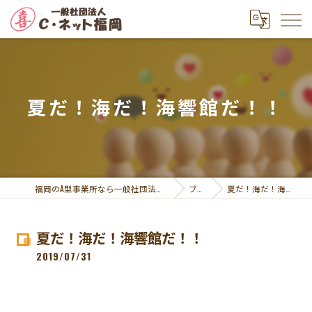
夏だ！海だ！海響館だ！！
福岡のA型事業所なら一般社団法人Ｃ・ネット福岡
ブログ
夏だ！海だ！海響館だ！！
夏だ！海だ！海響館だ！！
2019/07/31