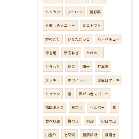
ハムカツ
アイロン
夏野菜
お楽しみメニュー
ミニトマト
鯉のぼり
ひなたぼっこ
バーベキュー
帰省用
新玉ねぎ
たけのこ
ひまわり
花見
精米
駐車場
クッキー
ホワイトデー
誕生日ケーキ
リュック
猫
障がい者スポーツ
福岡県大会
忘年会
ヘルパー
雪
食べ放題
餅つき
初詣
初日の出
山登り
七草粥
健康診断
鏡開き