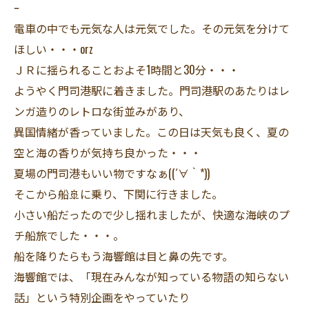
ｰ
電車の中でも元気な人は元気でした。その元気を分けて
ほしい・・・orz
ＪＲに揺られることおよそ1時間と30分・・・
ようやく門司港駅に着きました。門司港駅のあたりはレ
ンガ造りのレトロな街並みがあり、
異国情緒が香っていました。この日は天気も良く、夏の
空と海の香りが気持ち良かった・・・
夏場の門司港もいい物ですなぁ((´∀｀*))
そこから船🚢に乗り、下関に行きました。
小さい船だったので少し揺れましたが、快適な海峡のプ
チ船旅でした・・・。
船を降りたらもう海響館は目と鼻の先です。
海響館では、「現在みんなが知っている物語の知らない
話」という特別企画をやっていたり