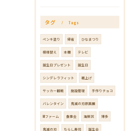
タグ
Tags
ペンキ塗り
帰省
ひなまつり
模様替え
本棚
テレビ
誕生日プレゼント
誕生日
シンデレラフィット
裾上げ
サッカー観戦
施設管理
手作りチョコ
バレンタイン
鬼滅の刃原画展
Mファーム
食事会
海鮮丼
博多
鬼滅の刃
ちらし寿司
誕生会