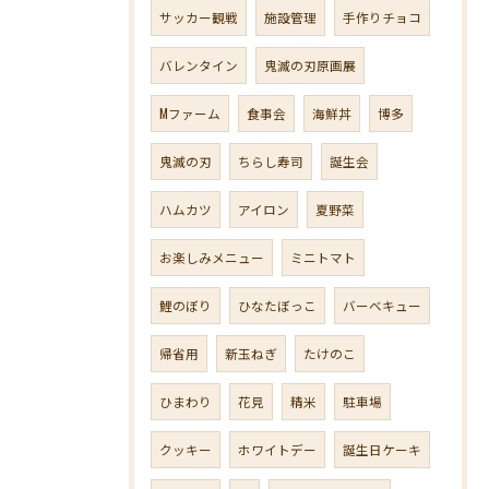
サッカー観戦
施設管理
手作りチョコ
バレンタイン
鬼滅の刃原画展
Mファーム
食事会
海鮮丼
博多
鬼滅の刃
ちらし寿司
誕生会
ハムカツ
アイロン
夏野菜
お楽しみメニュー
ミニトマト
鯉のぼり
ひなたぼっこ
バーベキュー
帰省用
新玉ねぎ
たけのこ
ひまわり
花見
精米
駐車場
クッキー
ホワイトデー
誕生日ケーキ