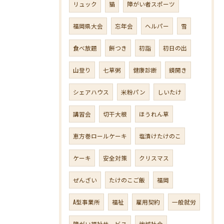
リュック
猫
障がい者スポーツ
福岡県大会
忘年会
ヘルパー
雪
食べ放題
餅つき
初詣
初日の出
山登り
七草粥
健康診断
鏡開き
シェアハウス
米粉パン
しいたけ
講習会
切干大根
ほうれん草
恵方巻ロールケーキ
塩漬けたけのこ
ケーキ
安全対策
クリスマス
ぜんざい
たけのこご飯
福岡
A型事業所
福祉
雇用契約
一般就労
障がい福祉サービス
地域社会