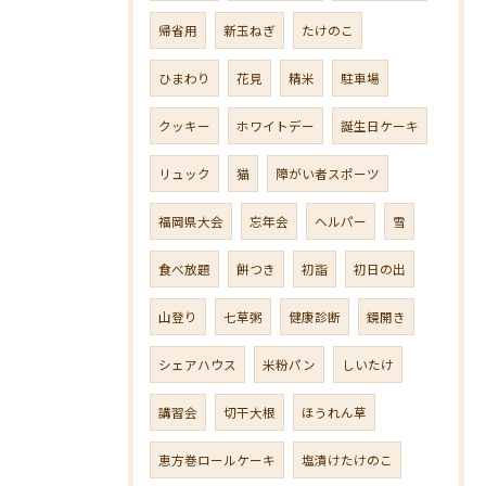
帰省用
新玉ねぎ
たけのこ
ひまわり
花見
精米
駐車場
クッキー
ホワイトデー
誕生日ケーキ
リュック
猫
障がい者スポーツ
福岡県大会
忘年会
ヘルパー
雪
食べ放題
餅つき
初詣
初日の出
山登り
七草粥
健康診断
鏡開き
シェアハウス
米粉パン
しいたけ
講習会
切干大根
ほうれん草
恵方巻ロールケーキ
塩漬けたけのこ