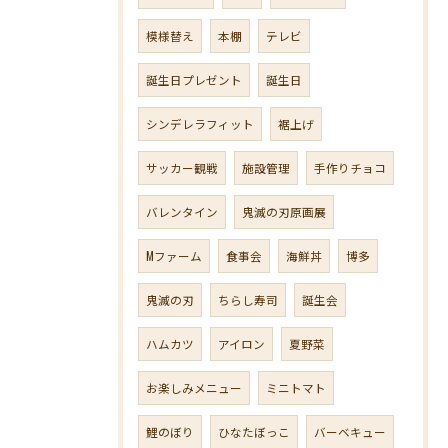
模様替え
本棚
テレビ
誕生日プレゼント
誕生日
シンデレラフィット
裾上げ
サッカー観戦
施設管理
手作りチョコ
バレンタイン
鬼滅の刃原画展
Mファーム
食事会
海鮮丼
博多
鬼滅の刃
ちらし寿司
誕生会
ハムカツ
アイロン
夏野菜
お楽しみメニュー
ミニトマト
鯉のぼり
ひなたぼっこ
バーベキュー