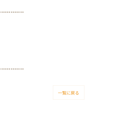
-------------
-------------
一覧に戻る