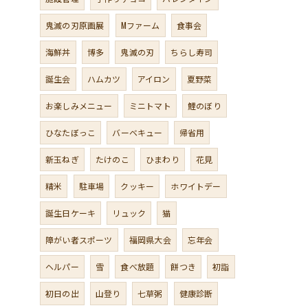
鬼滅の刃原画展
Mファーム
食事会
海鮮丼
博多
鬼滅の刃
ちらし寿司
誕生会
ハムカツ
アイロン
夏野菜
お楽しみメニュー
ミニトマト
鯉のぼり
ひなたぼっこ
バーベキュー
帰省用
新玉ねぎ
たけのこ
ひまわり
花見
精米
駐車場
クッキー
ホワイトデー
誕生日ケーキ
リュック
猫
障がい者スポーツ
福岡県大会
忘年会
ヘルパー
雪
食べ放題
餅つき
初詣
初日の出
山登り
七草粥
健康診断