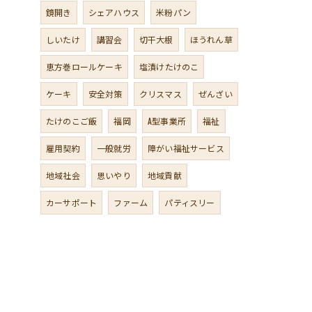
鏡開き
シェアハウス
米粉パン
しいたけ
講習会
切干大根
ほうれん草
恵方巻ロールケーキ
塩漬けたけのこ
ケーキ
安全対策
クリスマス
ぜんざい
たけのこご飯
福岡
A型事業所
福祉
雇用契約
一般就労
障がい福祉サービス
地域社会
思いやり
地域貢献
カーサポート
ファーム
パティスリー