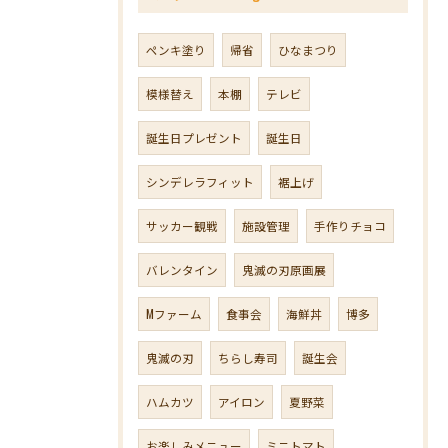
ペンキ塗り
帰省
ひなまつり
模様替え
本棚
テレビ
誕生日プレゼント
誕生日
シンデレラフィット
裾上げ
サッカー観戦
施設管理
手作りチョコ
バレンタイン
鬼滅の刃原画展
Mファーム
食事会
海鮮丼
博多
鬼滅の刃
ちらし寿司
誕生会
ハムカツ
アイロン
夏野菜
お楽しみメニュー
ミニトマト