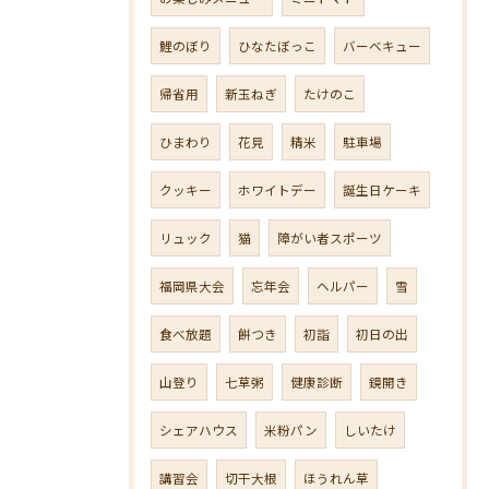
鯉のぼり
ひなたぼっこ
バーベキュー
帰省用
新玉ねぎ
たけのこ
ひまわり
花見
精米
駐車場
クッキー
ホワイトデー
誕生日ケーキ
リュック
猫
障がい者スポーツ
福岡県大会
忘年会
ヘルパー
雪
食べ放題
餅つき
初詣
初日の出
山登り
七草粥
健康診断
鏡開き
シェアハウス
米粉パン
しいたけ
講習会
切干大根
ほうれん草