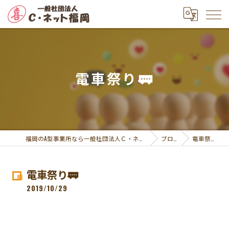
電車祭り🚃
福岡のA型事業所なら一般社団法人Ｃ・ネット福岡
ブログ
電車祭り🚃
電車祭り🚃
2019/10/29