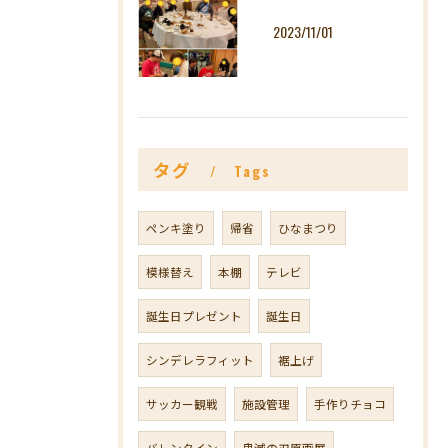
2023/11/01
タグ
Tags
ペンキ塗り
帰省
ひなまつり
模様替え
本棚
テレビ
誕生日プレゼント
誕生日
シンデレラフィット
裾上げ
サッカー観戦
施設管理
手作りチョコ
バレンタイン
鬼滅の刃原画展