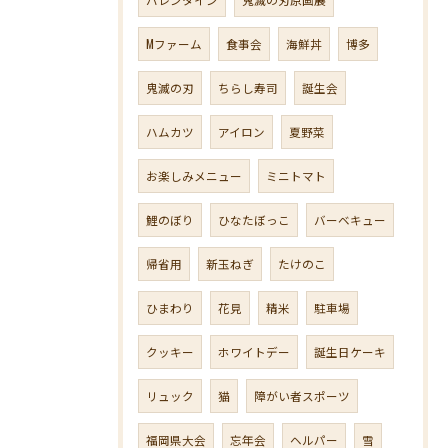
Mファーム
食事会
海鮮丼
博多
鬼滅の刃
ちらし寿司
誕生会
ハムカツ
アイロン
夏野菜
お楽しみメニュー
ミニトマト
鯉のぼり
ひなたぼっこ
バーベキュー
帰省用
新玉ねぎ
たけのこ
ひまわり
花見
精米
駐車場
クッキー
ホワイトデー
誕生日ケーキ
リュック
猫
障がい者スポーツ
福岡県大会
忘年会
ヘルパー
雪