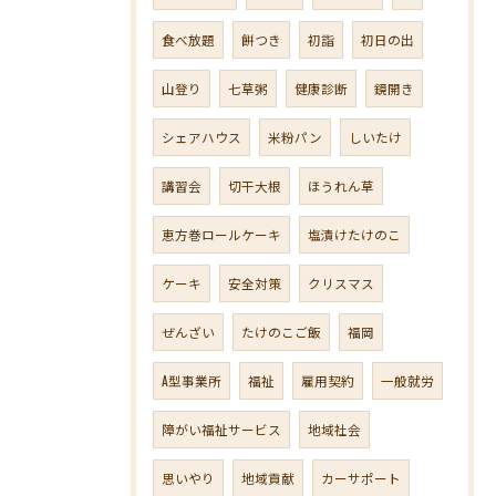
食べ放題
餅つき
初詣
初日の出
山登り
七草粥
健康診断
鏡開き
シェアハウス
米粉パン
しいたけ
講習会
切干大根
ほうれん草
恵方巻ロールケーキ
塩漬けたけのこ
ケーキ
安全対策
クリスマス
ぜんざい
たけのこご飯
福岡
A型事業所
福祉
雇用契約
一般就労
障がい福祉サービス
地域社会
思いやり
地域貢献
カーサポート