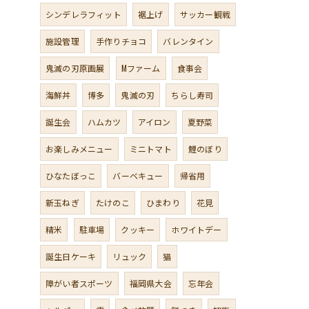
シンデレラフィット
裾上げ
サッカー観戦
施設管理
手作りチョコ
バレンタイン
鬼滅の刃原画展
Mファーム
食事会
海鮮丼
博多
鬼滅の刃
ちらし寿司
誕生会
ハムカツ
アイロン
夏野菜
お楽しみメニュー
ミニトマト
鯉のぼり
ひなたぼっこ
バーベキュー
帰省用
新玉ねぎ
たけのこ
ひまわり
花見
精米
駐車場
クッキー
ホワイトデー
誕生日ケーキ
リュック
猫
障がい者スポーツ
福岡県大会
忘年会