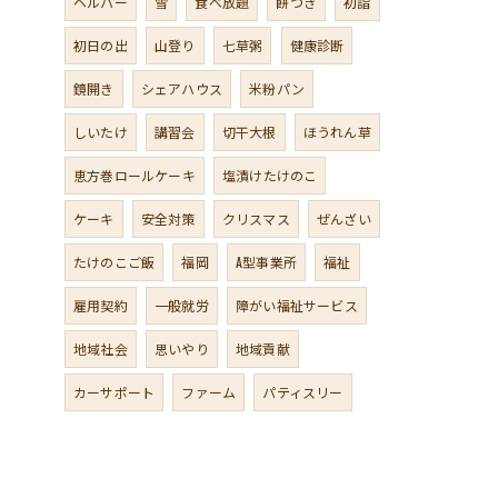
ヘルパー
雪
食べ放題
餅つき
初詣
初日の出
山登り
七草粥
健康診断
鏡開き
シェアハウス
米粉パン
しいたけ
講習会
切干大根
ほうれん草
恵方巻ロールケーキ
塩漬けたけのこ
ケーキ
安全対策
クリスマス
ぜんざい
たけのこご飯
福岡
A型事業所
福祉
雇用契約
一般就労
障がい福祉サービス
地域社会
思いやり
地域貢献
カーサポート
ファーム
パティスリー