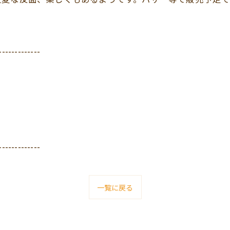
-------------
-------------
一覧に戻る