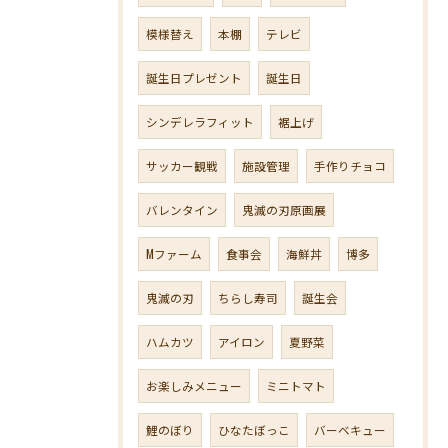
模様替え
本棚
テレビ
誕生日プレゼント
誕生日
シンデレラフィット
裾上げ
サッカー観戦
施設管理
手作りチョコ
バレンタイン
鬼滅の刃原画展
Mファーム
食事会
海鮮丼
博多
鬼滅の刃
ちらし寿司
誕生会
ハムカツ
アイロン
夏野菜
お楽しみメニュー
ミニトマト
鯉のぼり
ひなたぼっこ
バーベキュー