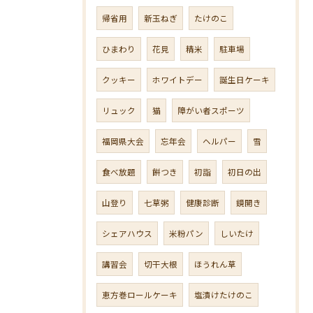
帰省用
新玉ねぎ
たけのこ
ひまわり
花見
精米
駐車場
クッキー
ホワイトデー
誕生日ケーキ
リュック
猫
障がい者スポーツ
福岡県大会
忘年会
ヘルパー
雪
食べ放題
餅つき
初詣
初日の出
山登り
七草粥
健康診断
鏡開き
シェアハウス
米粉パン
しいたけ
講習会
切干大根
ほうれん草
恵方巻ロールケーキ
塩漬けたけのこ