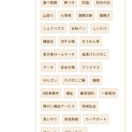
食べ放題
餅つき
初詣
初日の出
山登り
七草粥
健康診断
鏡開き
シェアハウス
米粉パン
しいたけ
講習会
切干大根
ほうれん草
恵方巻ロールケーキ
塩漬けたけのこ
ケーキ
安全対策
クリスマス
ぜんざい
たけのこご飯
福岡
A型事業所
福祉
雇用契約
一般就労
障がい福祉サービス
地域社会
思いやり
地域貢献
カーサポート
ファーム
パティスリー