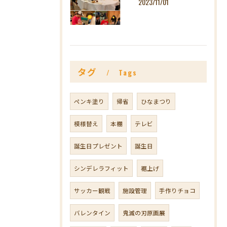
2023/11/01
タグ
Tags
ペンキ塗り
帰省
ひなまつり
模様替え
本棚
テレビ
誕生日プレゼント
誕生日
シンデレラフィット
裾上げ
サッカー観戦
施設管理
手作りチョコ
バレンタイン
鬼滅の刃原画展