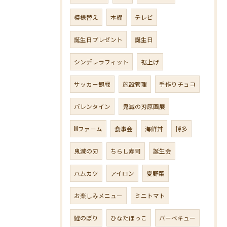
模様替え
本棚
テレビ
誕生日プレゼント
誕生日
シンデレラフィット
裾上げ
サッカー観戦
施設管理
手作りチョコ
バレンタイン
鬼滅の刃原画展
Mファーム
食事会
海鮮丼
博多
鬼滅の刃
ちらし寿司
誕生会
ハムカツ
アイロン
夏野菜
お楽しみメニュー
ミニトマト
鯉のぼり
ひなたぼっこ
バーベキュー