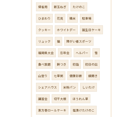
帰省用
新玉ねぎ
たけのこ
ひまわり
花見
精米
駐車場
クッキー
ホワイトデー
誕生日ケーキ
リュック
猫
障がい者スポーツ
福岡県大会
忘年会
ヘルパー
雪
食べ放題
餅つき
初詣
初日の出
山登り
七草粥
健康診断
鏡開き
シェアハウス
米粉パン
しいたけ
講習会
切干大根
ほうれん草
恵方巻ロールケーキ
塩漬けたけのこ