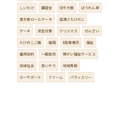
しいたけ
講習会
切干大根
ほうれん草
恵方巻ロールケーキ
塩漬けたけのこ
ケーキ
安全対策
クリスマス
ぜんざい
たけのこご飯
福岡
A型事業所
福祉
雇用契約
一般就労
障がい福祉サービス
地域社会
思いやり
地域貢献
カーサポート
ファーム
パティスリー