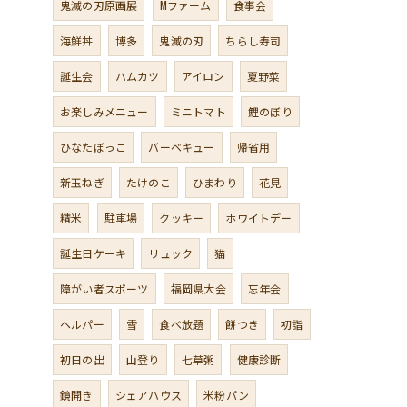
鬼滅の刃原画展
Mファーム
食事会
海鮮丼
博多
鬼滅の刃
ちらし寿司
誕生会
ハムカツ
アイロン
夏野菜
お楽しみメニュー
ミニトマト
鯉のぼり
ひなたぼっこ
バーベキュー
帰省用
新玉ねぎ
たけのこ
ひまわり
花見
精米
駐車場
クッキー
ホワイトデー
誕生日ケーキ
リュック
猫
障がい者スポーツ
福岡県大会
忘年会
ヘルパー
雪
食べ放題
餅つき
初詣
初日の出
山登り
七草粥
健康診断
鏡開き
シェアハウス
米粉パン