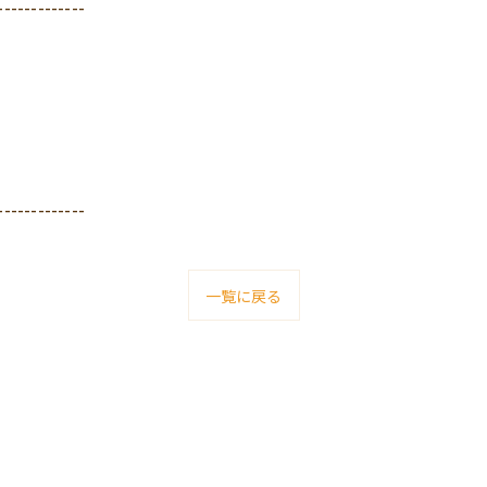
-------------
-------------
一覧に戻る