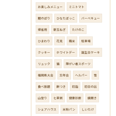
お楽しみメニュー
ミニトマト
鯉のぼり
ひなたぼっこ
バーベキュー
帰省用
新玉ねぎ
たけのこ
ひまわり
花見
精米
駐車場
クッキー
ホワイトデー
誕生日ケーキ
リュック
猫
障がい者スポーツ
福岡県大会
忘年会
ヘルパー
雪
食べ放題
餅つき
初詣
初日の出
山登り
七草粥
健康診断
鏡開き
シェアハウス
米粉パン
しいたけ