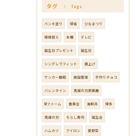
タグ
Tags
ペンキ塗り
帰省
ひなまつり
模様替え
本棚
テレビ
誕生日プレゼント
誕生日
シンデレラフィット
裾上げ
サッカー観戦
施設管理
手作りチョコ
バレンタイン
鬼滅の刃原画展
Mファーム
食事会
海鮮丼
博多
鬼滅の刃
ちらし寿司
誕生会
ハムカツ
アイロン
夏野菜