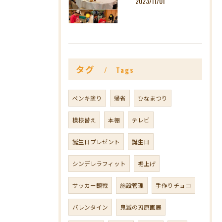
2023/11/01
タグ
Tags
ペンキ塗り
帰省
ひなまつり
模様替え
本棚
テレビ
誕生日プレゼント
誕生日
シンデレラフィット
裾上げ
サッカー観戦
施設管理
手作りチョコ
バレンタイン
鬼滅の刃原画展