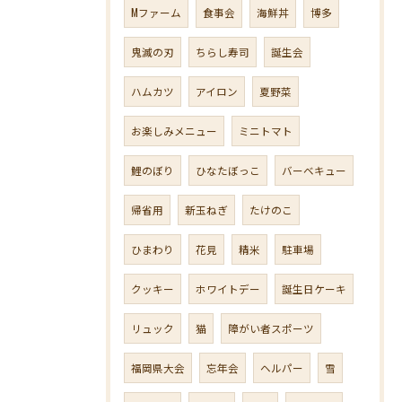
Mファーム
食事会
海鮮丼
博多
鬼滅の刃
ちらし寿司
誕生会
ハムカツ
アイロン
夏野菜
お楽しみメニュー
ミニトマト
鯉のぼり
ひなたぼっこ
バーベキュー
帰省用
新玉ねぎ
たけのこ
ひまわり
花見
精米
駐車場
クッキー
ホワイトデー
誕生日ケーキ
リュック
猫
障がい者スポーツ
福岡県大会
忘年会
ヘルパー
雪