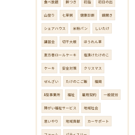
食べ放題
餅つき
初詣
初日の出
山登り
七草粥
健康診断
鏡開き
シェアハウス
米粉パン
しいたけ
講習会
切干大根
ほうれん草
恵方巻ロールケーキ
塩漬けたけのこ
ケーキ
安全対策
クリスマス
ぜんざい
たけのこご飯
福岡
A型事業所
福祉
雇用契約
一般就労
障がい福祉サービス
地域社会
思いやり
地域貢献
カーサポート
ファーム
パティスリー