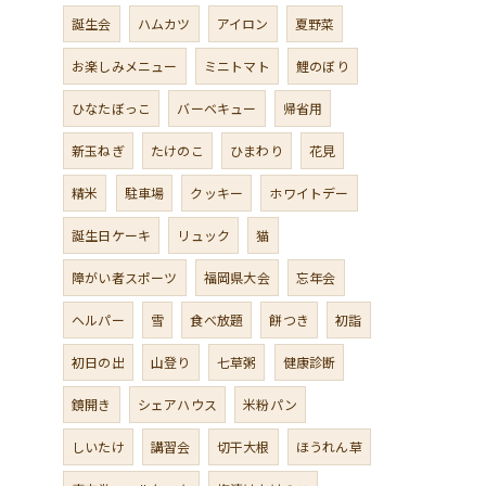
誕生会
ハムカツ
アイロン
夏野菜
お楽しみメニュー
ミニトマト
鯉のぼり
ひなたぼっこ
バーベキュー
帰省用
新玉ねぎ
たけのこ
ひまわり
花見
精米
駐車場
クッキー
ホワイトデー
誕生日ケーキ
リュック
猫
障がい者スポーツ
福岡県大会
忘年会
ヘルパー
雪
食べ放題
餅つき
初詣
初日の出
山登り
七草粥
健康診断
鏡開き
シェアハウス
米粉パン
しいたけ
講習会
切干大根
ほうれん草