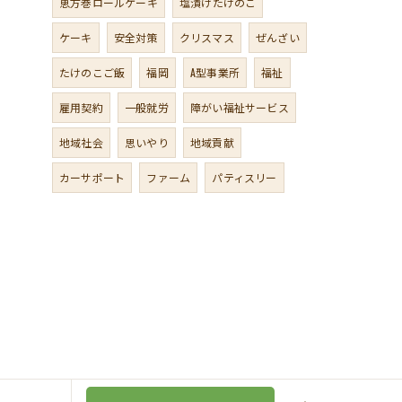
恵方巻ロールケーキ
塩漬けたけのこ
ケーキ
安全対策
クリスマス
ぜんざい
たけのこご飯
福岡
A型事業所
福祉
雇用契約
一般就労
障がい福祉サービス
地域社会
思いやり
地域貢献
カーサポート
ファーム
パティスリー