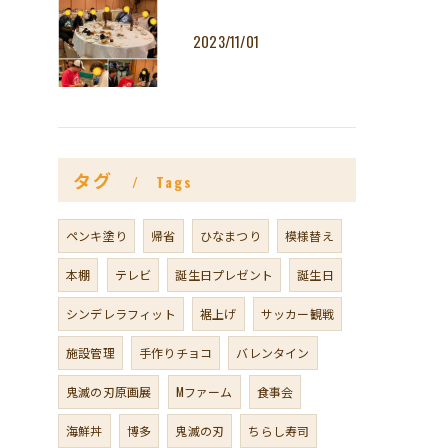
2023/11/01
タグ
Tags
ペンキ塗り
帰省
ひなまつり
模様替え
本棚
テレビ
誕生日プレゼント
誕生日
シンデレラフィット
裾上げ
サッカー観戦
施設管理
手作りチョコ
バレンタイン
鬼滅の刃原画展
Mファーム
食事会
海鮮丼
博多
鬼滅の刃
ちらし寿司