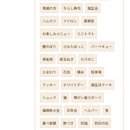
鬼滅の刃
ちらし寿司
誕生会
ハムカツ
アイロン
夏野菜
お楽しみメニュー
ミニトマト
鯉のぼり
ひなたぼっこ
バーベキュー
帰省用
新玉ねぎ
たけのこ
ひまわり
花見
精米
駐車場
クッキー
ホワイトデー
誕生日ケーキ
リュック
猫
障がい者スポーツ
福岡県大会
忘年会
ヘルパー
雪
食べ放題
餅つき
初詣
初日の出