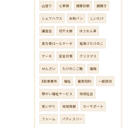
山登り
七草粥
健康診断
鏡開き
シェアハウス
米粉パン
しいたけ
講習会
切干大根
ほうれん草
恵方巻ロールケーキ
塩漬けたけのこ
ケーキ
安全対策
クリスマス
ぜんざい
たけのこご飯
福岡
A型事業所
福祉
雇用契約
一般就労
障がい福祉サービス
地域社会
思いやり
地域貢献
カーサポート
ファーム
パティスリー