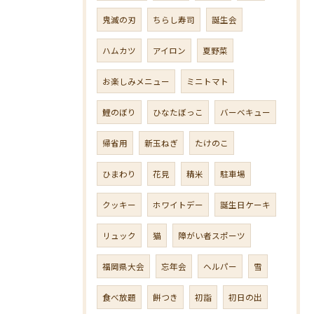
鬼滅の刃
ちらし寿司
誕生会
ハムカツ
アイロン
夏野菜
お楽しみメニュー
ミニトマト
鯉のぼり
ひなたぼっこ
バーベキュー
帰省用
新玉ねぎ
たけのこ
ひまわり
花見
精米
駐車場
クッキー
ホワイトデー
誕生日ケーキ
リュック
猫
障がい者スポーツ
福岡県大会
忘年会
ヘルパー
雪
食べ放題
餅つき
初詣
初日の出