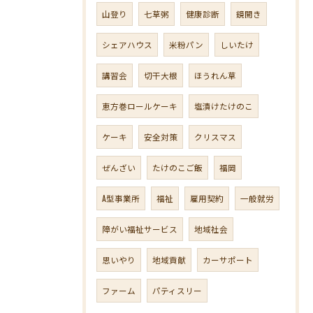
山登り
七草粥
健康診断
鏡開き
シェアハウス
米粉パン
しいたけ
講習会
切干大根
ほうれん草
恵方巻ロールケーキ
塩漬けたけのこ
ケーキ
安全対策
クリスマス
ぜんざい
たけのこご飯
福岡
A型事業所
福祉
雇用契約
一般就労
障がい福祉サービス
地域社会
思いやり
地域貢献
カーサポート
ファーム
パティスリー