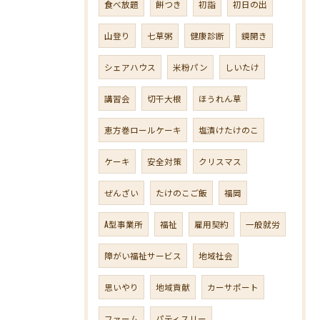
食べ放題
餅つき
初詣
初日の出
山登り
七草粥
健康診断
鏡開き
シェアハウス
米粉パン
しいたけ
講習会
切干大根
ほうれん草
恵方巻ロールケーキ
塩漬けたけのこ
ケーキ
安全対策
クリスマス
ぜんざい
たけのこご飯
福岡
A型事業所
福祉
雇用契約
一般就労
障がい福祉サービス
地域社会
思いやり
地域貢献
カーサポート
ファーム
パティスリー