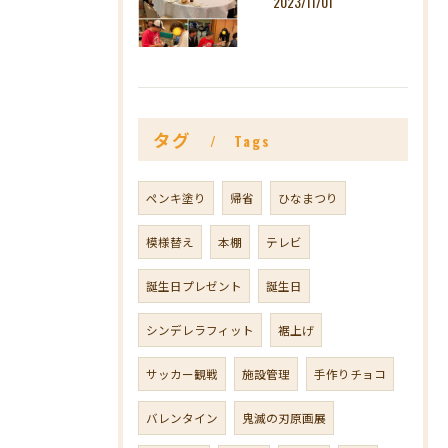
2023/11/01
タグ
Tags
ペンキ塗り
帰省
ひなまつり
模様替え
本棚
テレビ
誕生日プレゼント
誕生日
シンデレラフィット
裾上げ
サッカー観戦
施設管理
手作りチョコ
バレンタイン
鬼滅の刃原画展