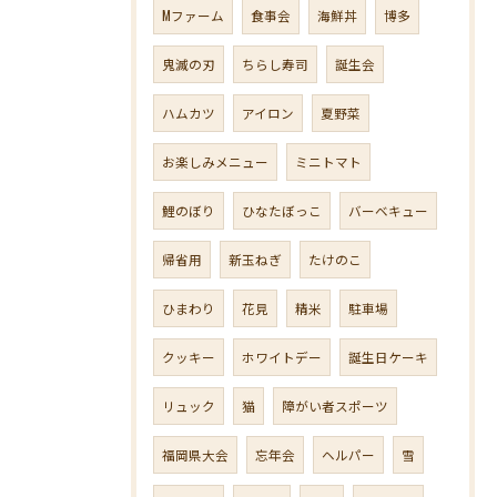
Mファーム
食事会
海鮮丼
博多
鬼滅の刃
ちらし寿司
誕生会
ハムカツ
アイロン
夏野菜
お楽しみメニュー
ミニトマト
鯉のぼり
ひなたぼっこ
バーベキュー
帰省用
新玉ねぎ
たけのこ
ひまわり
花見
精米
駐車場
クッキー
ホワイトデー
誕生日ケーキ
リュック
猫
障がい者スポーツ
福岡県大会
忘年会
ヘルパー
雪