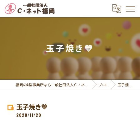
玉子焼き💛
福岡のA型事業所なら一般社団法人Ｃ・ネット福岡
ブログ
玉子焼き💛
玉子焼き💛
2020/11/29