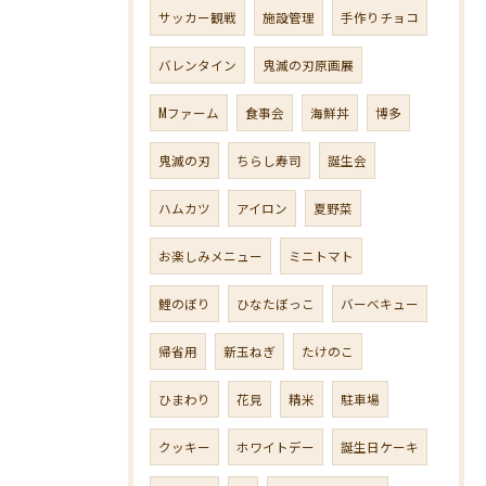
サッカー観戦
施設管理
手作りチョコ
バレンタイン
鬼滅の刃原画展
Mファーム
食事会
海鮮丼
博多
鬼滅の刃
ちらし寿司
誕生会
ハムカツ
アイロン
夏野菜
お楽しみメニュー
ミニトマト
鯉のぼり
ひなたぼっこ
バーベキュー
帰省用
新玉ねぎ
たけのこ
ひまわり
花見
精米
駐車場
クッキー
ホワイトデー
誕生日ケーキ