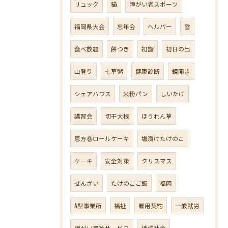
リュック
猫
障がい者スポーツ
福岡県大会
忘年会
ヘルパー
雪
食べ放題
餅つき
初詣
初日の出
山登り
七草粥
健康診断
鏡開き
シェアハウス
米粉パン
しいたけ
講習会
切干大根
ほうれん草
恵方巻ロールケーキ
塩漬けたけのこ
ケーキ
安全対策
クリスマス
ぜんざい
たけのこご飯
福岡
A型事業所
福祉
雇用契約
一般就労
障がい福祉サービス
地域社会