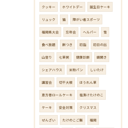
クッキー
ホワイトデー
誕生日ケーキ
リュック
猫
障がい者スポーツ
福岡県大会
忘年会
ヘルパー
雪
食べ放題
餅つき
初詣
初日の出
山登り
七草粥
健康診断
鏡開き
シェアハウス
米粉パン
しいたけ
講習会
切干大根
ほうれん草
恵方巻ロールケーキ
塩漬けたけのこ
ケーキ
安全対策
クリスマス
ぜんざい
たけのこご飯
福岡