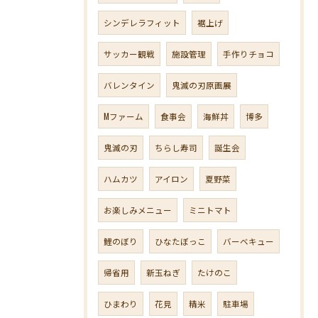
シンデレラフィット
裾上げ
サッカー観戦
施設管理
手作りチョコ
バレンタイン
鬼滅の刃原画展
Mファーム
食事会
海鮮丼
博多
鬼滅の刃
ちらし寿司
誕生会
ハムカツ
アイロン
夏野菜
お楽しみメニュー
ミニトマト
鯉のぼり
ひなたぼっこ
バーベキュー
帰省用
新玉ねぎ
たけのこ
ひまわり
花見
精米
駐車場