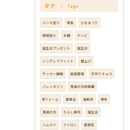
タグ
Tags
ペンキ塗り
帰省
ひなまつり
模様替え
本棚
テレビ
誕生日プレゼント
誕生日
シンデレラフィット
裾上げ
サッカー観戦
施設管理
手作りチョコ
バレンタイン
鬼滅の刃原画展
Mファーム
食事会
海鮮丼
博多
鬼滅の刃
ちらし寿司
誕生会
ハムカツ
アイロン
夏野菜