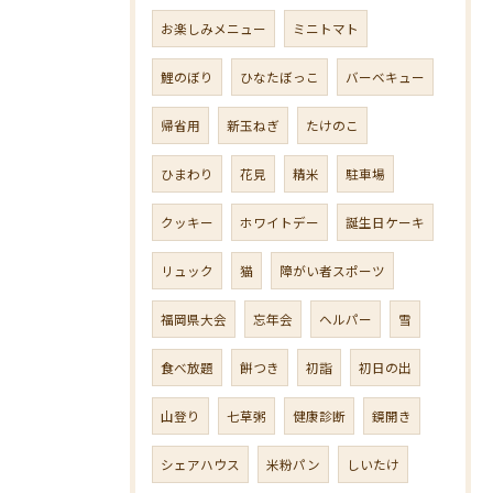
お楽しみメニュー
ミニトマト
鯉のぼり
ひなたぼっこ
バーベキュー
帰省用
新玉ねぎ
たけのこ
ひまわり
花見
精米
駐車場
クッキー
ホワイトデー
誕生日ケーキ
リュック
猫
障がい者スポーツ
福岡県大会
忘年会
ヘルパー
雪
食べ放題
餅つき
初詣
初日の出
山登り
七草粥
健康診断
鏡開き
シェアハウス
米粉パン
しいたけ