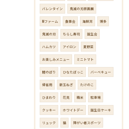
バレンタイン
鬼滅の刃原画展
Mファーム
食事会
海鮮丼
博多
鬼滅の刃
ちらし寿司
誕生会
ハムカツ
アイロン
夏野菜
お楽しみメニュー
ミニトマト
鯉のぼり
ひなたぼっこ
バーベキュー
帰省用
新玉ねぎ
たけのこ
ひまわり
花見
精米
駐車場
クッキー
ホワイトデー
誕生日ケーキ
リュック
猫
障がい者スポーツ