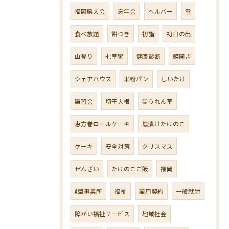
福岡県大会
忘年会
ヘルパー
雪
食べ放題
餅つき
初詣
初日の出
山登り
七草粥
健康診断
鏡開き
シェアハウス
米粉パン
しいたけ
講習会
切干大根
ほうれん草
恵方巻ロールケーキ
塩漬けたけのこ
ケーキ
安全対策
クリスマス
ぜんざい
たけのこご飯
福岡
A型事業所
福祉
雇用契約
一般就労
障がい福祉サービス
地域社会