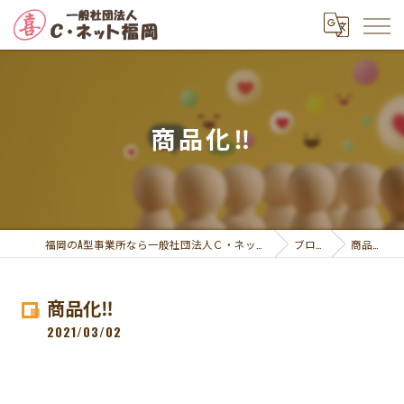
商品化‼
福岡のA型事業所なら一般社団法人Ｃ・ネット福岡
ブログ
商品化‼
商品化‼
2021/03/02