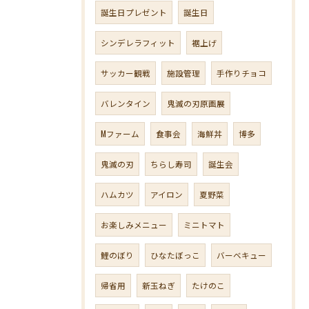
誕生日プレゼント
誕生日
シンデレラフィット
裾上げ
サッカー観戦
施設管理
手作りチョコ
バレンタイン
鬼滅の刃原画展
Mファーム
食事会
海鮮丼
博多
鬼滅の刃
ちらし寿司
誕生会
ハムカツ
アイロン
夏野菜
お楽しみメニュー
ミニトマト
鯉のぼり
ひなたぼっこ
バーベキュー
帰省用
新玉ねぎ
たけのこ