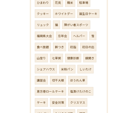
ひまわり
花見
精米
駐車場
クッキー
ホワイトデー
誕生日ケーキ
リュック
猫
障がい者スポーツ
福岡県大会
忘年会
ヘルパー
雪
食べ放題
餅つき
初詣
初日の出
山登り
七草粥
健康診断
鏡開き
シェアハウス
米粉パン
しいたけ
講習会
切干大根
ほうれん草
恵方巻ロールケーキ
塩漬けたけのこ
ケーキ
安全対策
クリスマス