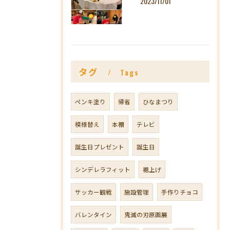
2023/11/01
タグ
Tags
ペンキ塗り
帰省
ひなまつり
模様替え
本棚
テレビ
誕生日プレゼント
誕生日
シンデレラフィット
裾上げ
サッカー観戦
施設管理
手作りチョコ
バレンタイン
鬼滅の刃原画展