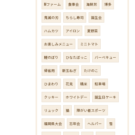
Mファーム
食事会
海鮮丼
博多
鬼滅の刃
ちらし寿司
誕生会
ハムカツ
アイロン
夏野菜
お楽しみメニュー
ミニトマト
鯉のぼり
ひなたぼっこ
バーベキュー
帰省用
新玉ねぎ
たけのこ
ひまわり
花見
精米
駐車場
クッキー
ホワイトデー
誕生日ケーキ
リュック
猫
障がい者スポーツ
福岡県大会
忘年会
ヘルパー
雪