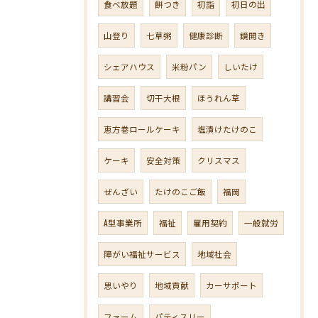
食べ放題
餅つき
初詣
初日の出
山登り
七草粥
健康診断
鏡開き
シェアハウス
米粉パン
しいたけ
講習会
切干大根
ほうれん草
恵方巻ロールケーキ
塩漬けたけのこ
ケーキ
安全対策
クリスマス
ぜんざい
たけのこご飯
福岡
A型事業所
福祉
雇用契約
一般就労
障がい福祉サービス
地域社会
思いやり
地域貢献
カーサポート
ファーム
パティスリー