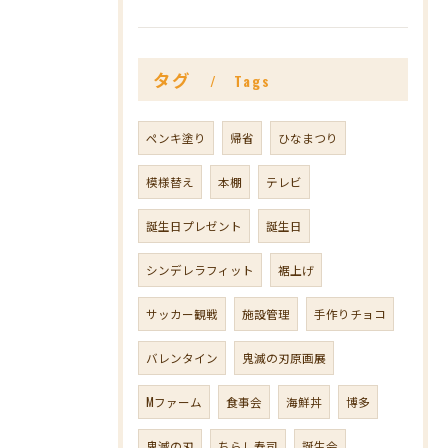
タグ
Tags
ペンキ塗り
帰省
ひなまつり
模様替え
本棚
テレビ
誕生日プレゼント
誕生日
シンデレラフィット
裾上げ
サッカー観戦
施設管理
手作りチョコ
バレンタイン
鬼滅の刃原画展
Mファーム
食事会
海鮮丼
博多
鬼滅の刃
ちらし寿司
誕生会