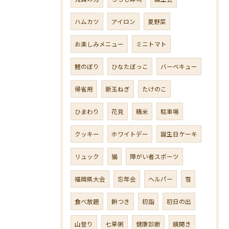
ハムカツ
アイロン
夏野菜
お楽しみメニュー
ミニトマト
鯉のぼり
ひなたぼっこ
バーベキュー
帰省用
新玉ねぎ
たけのこ
ひまわり
花見
精米
駐車場
クッキー
ホワイトデー
誕生日ケーキ
リュック
猫
障がい者スポーツ
福岡県大会
忘年会
ヘルパー
雪
食べ放題
餅つき
初詣
初日の出
山登り
七草粥
健康診断
鏡開き