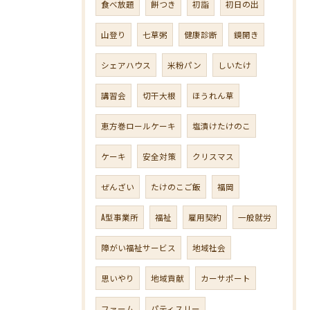
食べ放題
餅つき
初詣
初日の出
山登り
七草粥
健康診断
鏡開き
シェアハウス
米粉パン
しいたけ
講習会
切干大根
ほうれん草
恵方巻ロールケーキ
塩漬けたけのこ
ケーキ
安全対策
クリスマス
ぜんざい
たけのこご飯
福岡
A型事業所
福祉
雇用契約
一般就労
障がい福祉サービス
地域社会
思いやり
地域貢献
カーサポート
ファーム
パティスリー