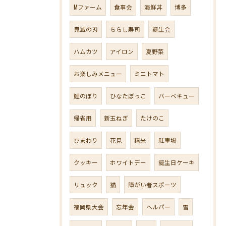
Mファーム
食事会
海鮮丼
博多
鬼滅の刃
ちらし寿司
誕生会
ハムカツ
アイロン
夏野菜
お楽しみメニュー
ミニトマト
鯉のぼり
ひなたぼっこ
バーベキュー
帰省用
新玉ねぎ
たけのこ
ひまわり
花見
精米
駐車場
クッキー
ホワイトデー
誕生日ケーキ
リュック
猫
障がい者スポーツ
福岡県大会
忘年会
ヘルパー
雪