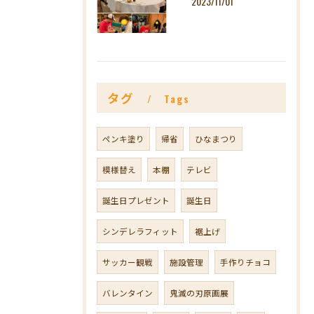
2023/11/01
タグ
Tags
ペンキ塗り
帰省
ひなまつり
模様替え
本棚
テレビ
誕生日プレゼント
誕生日
シンデレラフィット
裾上げ
サッカー観戦
施設管理
手作りチョコ
バレンタイン
鬼滅の刃原画展