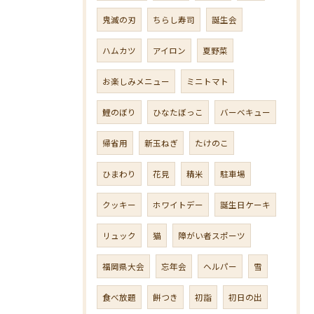
鬼滅の刃
ちらし寿司
誕生会
ハムカツ
アイロン
夏野菜
お楽しみメニュー
ミニトマト
鯉のぼり
ひなたぼっこ
バーベキュー
帰省用
新玉ねぎ
たけのこ
ひまわり
花見
精米
駐車場
クッキー
ホワイトデー
誕生日ケーキ
リュック
猫
障がい者スポーツ
福岡県大会
忘年会
ヘルパー
雪
食べ放題
餅つき
初詣
初日の出