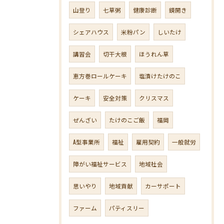
山登り
七草粥
健康診断
鏡開き
シェアハウス
米粉パン
しいたけ
講習会
切干大根
ほうれん草
恵方巻ロールケーキ
塩漬けたけのこ
ケーキ
安全対策
クリスマス
ぜんざい
たけのこご飯
福岡
A型事業所
福祉
雇用契約
一般就労
障がい福祉サービス
地域社会
思いやり
地域貢献
カーサポート
ファーム
パティスリー