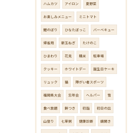
ハムカツ
アイロン
夏野菜
お楽しみメニュー
ミニトマト
鯉のぼり
ひなたぼっこ
バーベキュー
帰省用
新玉ねぎ
たけのこ
ひまわり
花見
精米
駐車場
クッキー
ホワイトデー
誕生日ケーキ
リュック
猫
障がい者スポーツ
福岡県大会
忘年会
ヘルパー
雪
食べ放題
餅つき
初詣
初日の出
山登り
七草粥
健康診断
鏡開き