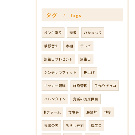
タグ
Tags
ペンキ塗り
帰省
ひなまつり
模様替え
本棚
テレビ
誕生日プレゼント
誕生日
シンデレラフィット
裾上げ
サッカー観戦
施設管理
手作りチョコ
バレンタイン
鬼滅の刃原画展
Mファーム
食事会
海鮮丼
博多
鬼滅の刃
ちらし寿司
誕生会