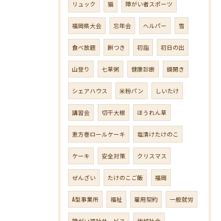
リュック
猫
障がい者スポーツ
福岡県大会
忘年会
ヘルパー
雪
食べ放題
餅つき
初詣
初日の出
山登り
七草粥
健康診断
鏡開き
シェアハウス
米粉パン
しいたけ
講習会
切干大根
ほうれん草
恵方巻ロールケーキ
塩漬けたけのこ
ケーキ
安全対策
クリスマス
ぜんざい
たけのこご飯
福岡
A型事業所
福祉
雇用契約
一般就労
障がい福祉サービス
地域社会