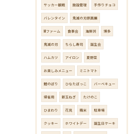
サッカー観戦
施設管理
手作りチョコ
バレンタイン
鬼滅の刃原画展
Mファーム
食事会
海鮮丼
博多
鬼滅の刃
ちらし寿司
誕生会
ハムカツ
アイロン
夏野菜
お楽しみメニュー
ミニトマト
鯉のぼり
ひなたぼっこ
バーベキュー
帰省用
新玉ねぎ
たけのこ
ひまわり
花見
精米
駐車場
クッキー
ホワイトデー
誕生日ケーキ