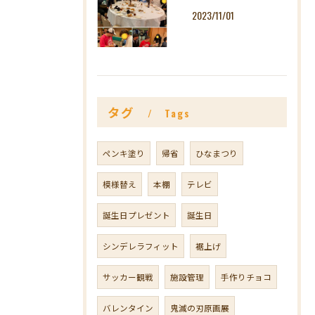
2023/11/01
タグ
Tags
ペンキ塗り
帰省
ひなまつり
模様替え
本棚
テレビ
誕生日プレゼント
誕生日
シンデレラフィット
裾上げ
サッカー観戦
施設管理
手作りチョコ
バレンタイン
鬼滅の刃原画展