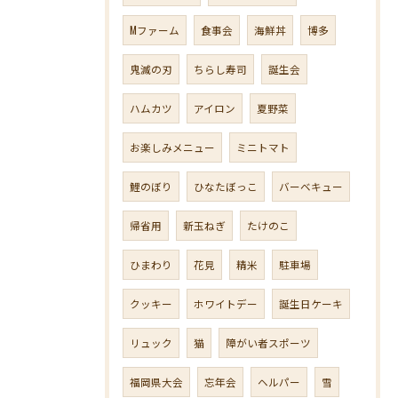
Mファーム
食事会
海鮮丼
博多
鬼滅の刃
ちらし寿司
誕生会
ハムカツ
アイロン
夏野菜
お楽しみメニュー
ミニトマト
鯉のぼり
ひなたぼっこ
バーベキュー
帰省用
新玉ねぎ
たけのこ
ひまわり
花見
精米
駐車場
クッキー
ホワイトデー
誕生日ケーキ
リュック
猫
障がい者スポーツ
福岡県大会
忘年会
ヘルパー
雪