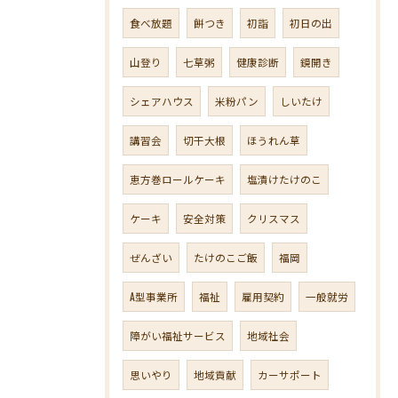
食べ放題
餅つき
初詣
初日の出
山登り
七草粥
健康診断
鏡開き
シェアハウス
米粉パン
しいたけ
講習会
切干大根
ほうれん草
恵方巻ロールケーキ
塩漬けたけのこ
ケーキ
安全対策
クリスマス
ぜんざい
たけのこご飯
福岡
A型事業所
福祉
雇用契約
一般就労
障がい福祉サービス
地域社会
思いやり
地域貢献
カーサポート