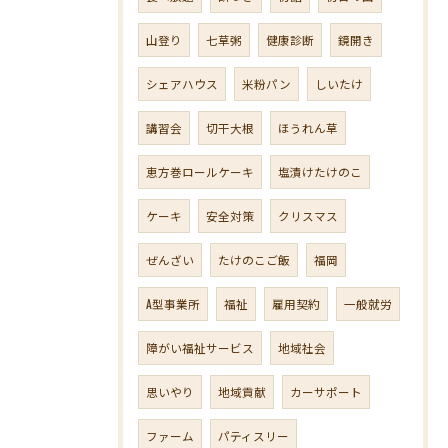
山登り
七草粥
健康診断
鏡開き
シェアハウス
米粉パン
しいたけ
講習会
切干大根
ほうれん草
恵方巻ロールケーキ
塩漬けたけのこ
ケーキ
安全対策
クリスマス
ぜんざい
たけのこご飯
福岡
A型事業所
福祉
雇用契約
一般就労
障がい福祉サービス
地域社会
思いやり
地域貢献
カーサポート
ファーム
パティスリー