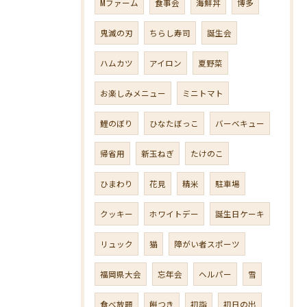
Mファーム
食事会
海鮮丼
博多
鬼滅の刃
ちらし寿司
誕生会
ハムカツ
アイロン
夏野菜
お楽しみメニュー
ミニトマト
鯉のぼり
ひなたぼっこ
バーベキュー
帰省用
新玉ねぎ
たけのこ
ひまわり
花見
精米
駐車場
クッキー
ホワイトデー
誕生日ケーキ
リュック
猫
障がい者スポーツ
福岡県大会
忘年会
ヘルパー
雪
食べ放題
餅つき
初詣
初日の出