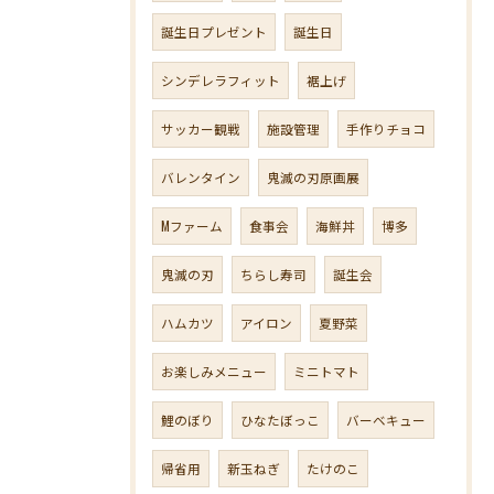
誕生日プレゼント
誕生日
シンデレラフィット
裾上げ
サッカー観戦
施設管理
手作りチョコ
バレンタイン
鬼滅の刃原画展
Mファーム
食事会
海鮮丼
博多
鬼滅の刃
ちらし寿司
誕生会
ハムカツ
アイロン
夏野菜
お楽しみメニュー
ミニトマト
鯉のぼり
ひなたぼっこ
バーベキュー
帰省用
新玉ねぎ
たけのこ