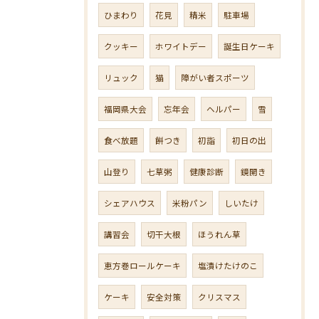
ひまわり
花見
精米
駐車場
クッキー
ホワイトデー
誕生日ケーキ
リュック
猫
障がい者スポーツ
福岡県大会
忘年会
ヘルパー
雪
食べ放題
餅つき
初詣
初日の出
山登り
七草粥
健康診断
鏡開き
シェアハウス
米粉パン
しいたけ
講習会
切干大根
ほうれん草
恵方巻ロールケーキ
塩漬けたけのこ
ケーキ
安全対策
クリスマス