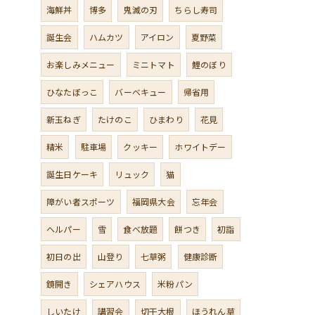
海鮮丼
博多
鬼滅の刃
ちらし寿司
誕生会
ハムカツ
アイロン
夏野菜
お楽しみメニュー
ミニトマト
鯉のぼり
ひなたぼっこ
バーベキュー
帰省用
新玉ねぎ
たけのこ
ひまわり
花見
精米
駐車場
クッキー
ホワイトデー
誕生日ケーキ
リュック
猫
障がい者スポーツ
福岡県大会
忘年会
ヘルパー
雪
食べ放題
餅つき
初詣
初日の出
山登り
七草粥
健康診断
鏡開き
シェアハウス
米粉パン
しいたけ
講習会
切干大根
ほうれん草