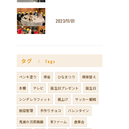
2023/11/01
タグ
Tags
ペンキ塗り
帰省
ひなまつり
模様替え
本棚
テレビ
誕生日プレゼント
誕生日
シンデレラフィット
裾上げ
サッカー観戦
施設管理
手作りチョコ
バレンタイン
鬼滅の刃原画展
Mファーム
食事会