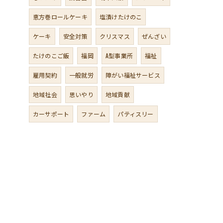
恵方巻ロールケーキ
塩漬けたけのこ
ケーキ
安全対策
クリスマス
ぜんざい
たけのこご飯
福岡
A型事業所
福祉
雇用契約
一般就労
障がい福祉サービス
地域社会
思いやり
地域貢献
カーサポート
ファーム
パティスリー