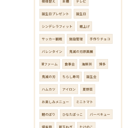
模様替え
本棚
テレビ
誕生日プレゼント
誕生日
シンデレラフィット
裾上げ
サッカー観戦
施設管理
手作りチョコ
バレンタイン
鬼滅の刃原画展
Mファーム
食事会
海鮮丼
博多
鬼滅の刃
ちらし寿司
誕生会
ハムカツ
アイロン
夏野菜
お楽しみメニュー
ミニトマト
鯉のぼり
ひなたぼっこ
バーベキュー
帰省用
新玉ねぎ
たけのこ