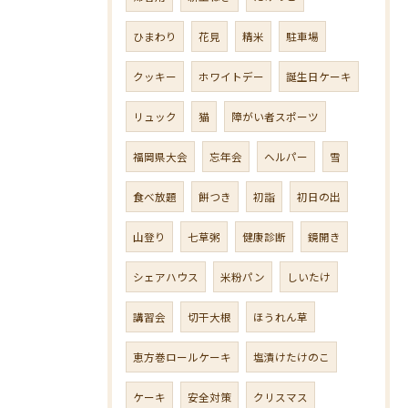
ひまわり
花見
精米
駐車場
クッキー
ホワイトデー
誕生日ケーキ
リュック
猫
障がい者スポーツ
福岡県大会
忘年会
ヘルパー
雪
食べ放題
餅つき
初詣
初日の出
山登り
七草粥
健康診断
鏡開き
シェアハウス
米粉パン
しいたけ
講習会
切干大根
ほうれん草
恵方巻ロールケーキ
塩漬けたけのこ
ケーキ
安全対策
クリスマス