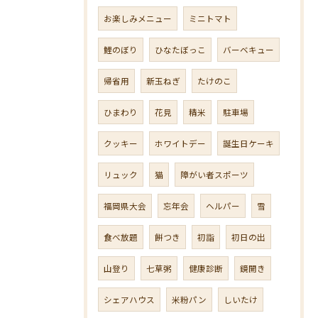
お楽しみメニュー
ミニトマト
鯉のぼり
ひなたぼっこ
バーベキュー
帰省用
新玉ねぎ
たけのこ
ひまわり
花見
精米
駐車場
クッキー
ホワイトデー
誕生日ケーキ
リュック
猫
障がい者スポーツ
福岡県大会
忘年会
ヘルパー
雪
食べ放題
餅つき
初詣
初日の出
山登り
七草粥
健康診断
鏡開き
シェアハウス
米粉パン
しいたけ