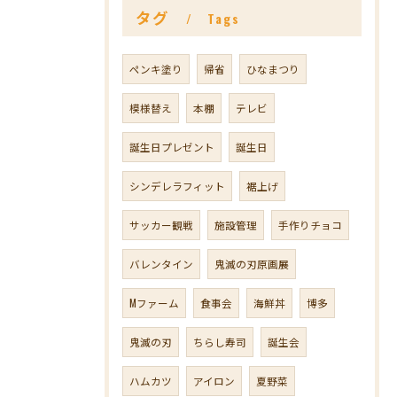
タグ
Tags
ペンキ塗り
帰省
ひなまつり
模様替え
本棚
テレビ
誕生日プレゼント
誕生日
シンデレラフィット
裾上げ
サッカー観戦
施設管理
手作りチョコ
バレンタイン
鬼滅の刃原画展
Mファーム
食事会
海鮮丼
博多
鬼滅の刃
ちらし寿司
誕生会
ハムカツ
アイロン
夏野菜