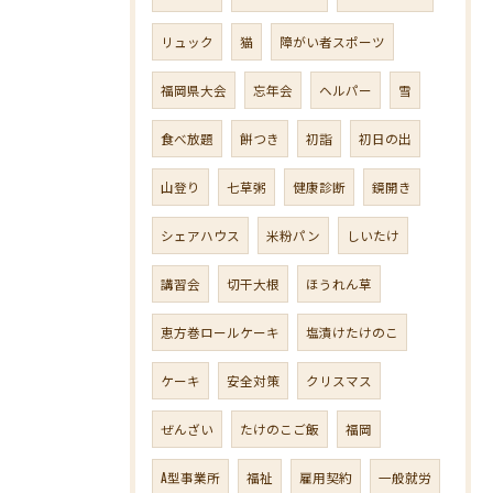
リュック
猫
障がい者スポーツ
福岡県大会
忘年会
ヘルパー
雪
食べ放題
餅つき
初詣
初日の出
山登り
七草粥
健康診断
鏡開き
シェアハウス
米粉パン
しいたけ
講習会
切干大根
ほうれん草
恵方巻ロールケーキ
塩漬けたけのこ
ケーキ
安全対策
クリスマス
ぜんざい
たけのこご飯
福岡
A型事業所
福祉
雇用契約
一般就労