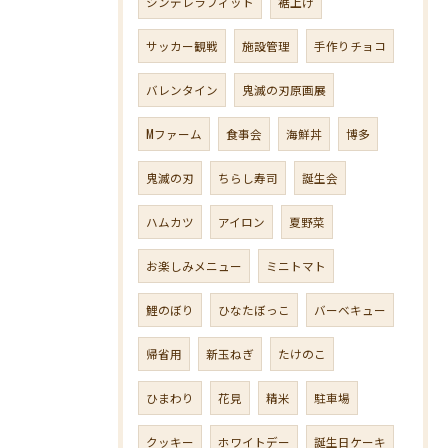
シンデレラフィット
裾上げ
サッカー観戦
施設管理
手作りチョコ
バレンタイン
鬼滅の刃原画展
Mファーム
食事会
海鮮丼
博多
鬼滅の刃
ちらし寿司
誕生会
ハムカツ
アイロン
夏野菜
お楽しみメニュー
ミニトマト
鯉のぼり
ひなたぼっこ
バーベキュー
帰省用
新玉ねぎ
たけのこ
ひまわり
花見
精米
駐車場
クッキー
ホワイトデー
誕生日ケーキ