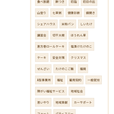
食べ放題
餅つき
初詣
初日の出
山登り
七草粥
健康診断
鏡開き
シェアハウス
米粉パン
しいたけ
講習会
切干大根
ほうれん草
恵方巻ロールケーキ
塩漬けたけのこ
ケーキ
安全対策
クリスマス
ぜんざい
たけのこご飯
福岡
A型事業所
福祉
雇用契約
一般就労
障がい福祉サービス
地域社会
思いやり
地域貢献
カーサポート
ファーム
パティスリー