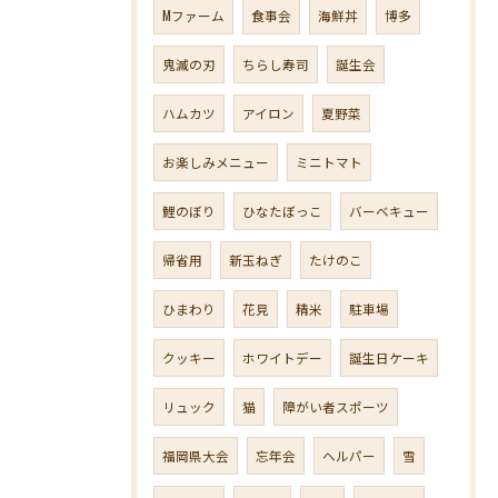
Mファーム
食事会
海鮮丼
博多
鬼滅の刃
ちらし寿司
誕生会
ハムカツ
アイロン
夏野菜
お楽しみメニュー
ミニトマト
鯉のぼり
ひなたぼっこ
バーベキュー
帰省用
新玉ねぎ
たけのこ
ひまわり
花見
精米
駐車場
クッキー
ホワイトデー
誕生日ケーキ
リュック
猫
障がい者スポーツ
福岡県大会
忘年会
ヘルパー
雪