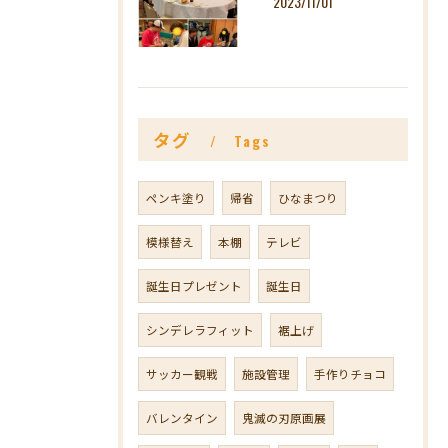
2023/11/01
タグ
Tags
ペンキ塗り
帰省
ひなまつり
模様替え
本棚
テレビ
誕生日プレゼント
誕生日
シンデレラフィット
裾上げ
サッカー観戦
施設管理
手作りチョコ
バレンタイン
鬼滅の刃原画展