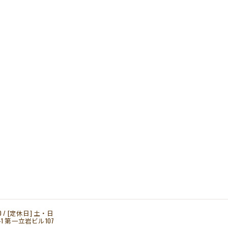
00 / [定休日] 土・日
1 第一立岩ビル107