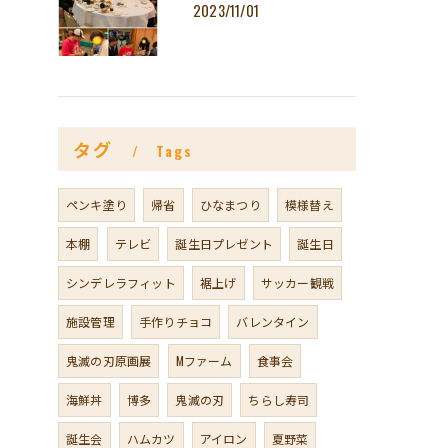
2023/11/01
タグ
Tags
ペンキ塗り
帰省
ひなまつり
模様替え
本棚
テレビ
誕生日プレゼント
誕生日
シンデレラフィット
裾上げ
サッカー観戦
施設管理
手作りチョコ
バレンタイン
鬼滅の刃原画展
Mファーム
食事会
海鮮丼
博多
鬼滅の刃
ちらし寿司
誕生会
ハムカツ
アイロン
夏野菜