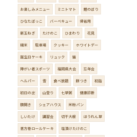
お楽しみメニュー
ミニトマト
鯉のぼり
ひなたぼっこ
バーベキュー
帰省用
新玉ねぎ
たけのこ
ひまわり
花見
精米
駐車場
クッキー
ホワイトデー
誕生日ケーキ
リュック
猫
障がい者スポーツ
福岡県大会
忘年会
ヘルパー
雪
食べ放題
餅つき
初詣
初日の出
山登り
七草粥
健康診断
鏡開き
シェアハウス
米粉パン
しいたけ
講習会
切干大根
ほうれん草
恵方巻ロールケーキ
塩漬けたけのこ