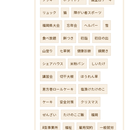
リュック
猫
障がい者スポーツ
福岡県大会
忘年会
ヘルパー
雪
食べ放題
餅つき
初詣
初日の出
山登り
七草粥
健康診断
鏡開き
シェアハウス
米粉パン
しいたけ
講習会
切干大根
ほうれん草
恵方巻ロールケーキ
塩漬けたけのこ
ケーキ
安全対策
クリスマス
ぜんざい
たけのこご飯
福岡
A型事業所
福祉
雇用契約
一般就労