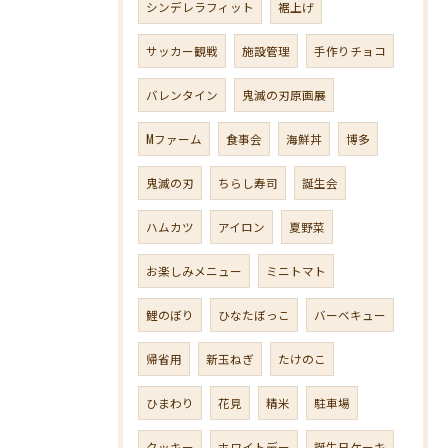
シンデレラフィット
裾上げ
サッカー観戦
施設管理
手作りチョコ
バレンタイン
鬼滅の刃原画展
Mファーム
食事会
海鮮丼
博多
鬼滅の刃
ちらし寿司
誕生会
ハムカツ
アイロン
夏野菜
お楽しみメニュー
ミニトマト
鯉のぼり
ひなたぼっこ
バーベキュー
帰省用
新玉ねぎ
たけのこ
ひまわり
花見
精米
駐車場
クッキー
ホワイトデー
誕生日ケーキ