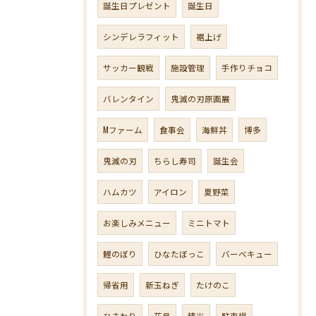
誕生日プレゼント
誕生日
シンデレラフィット
裾上げ
サッカー観戦
施設管理
手作りチョコ
バレンタイン
鬼滅の刃原画展
Mファーム
食事会
海鮮丼
博多
鬼滅の刃
ちらし寿司
誕生会
ハムカツ
アイロン
夏野菜
お楽しみメニュー
ミニトマト
鯉のぼり
ひなたぼっこ
バーベキュー
帰省用
新玉ねぎ
たけのこ
ひまわり
花見
精米
駐車場