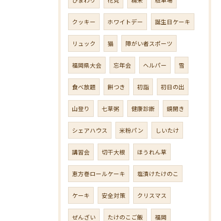
クッキー
ホワイトデー
誕生日ケーキ
リュック
猫
障がい者スポーツ
福岡県大会
忘年会
ヘルパー
雪
食べ放題
餅つき
初詣
初日の出
山登り
七草粥
健康診断
鏡開き
シェアハウス
米粉パン
しいたけ
講習会
切干大根
ほうれん草
恵方巻ロールケーキ
塩漬けたけのこ
ケーキ
安全対策
クリスマス
ぜんざい
たけのこご飯
福岡