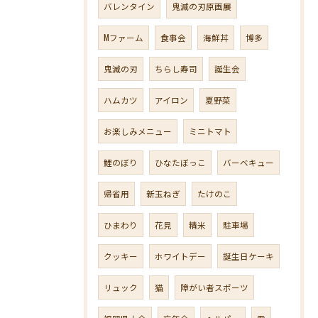
バレンタイン
鬼滅の刃原画展
Mファーム
食事会
海鮮丼
博多
鬼滅の刃
ちらし寿司
誕生会
ハムカツ
アイロン
夏野菜
お楽しみメニュー
ミニトマト
鯉のぼり
ひなたぼっこ
バーベキュー
帰省用
新玉ねぎ
たけのこ
ひまわり
花見
精米
駐車場
クッキー
ホワイトデー
誕生日ケーキ
リュック
猫
障がい者スポーツ