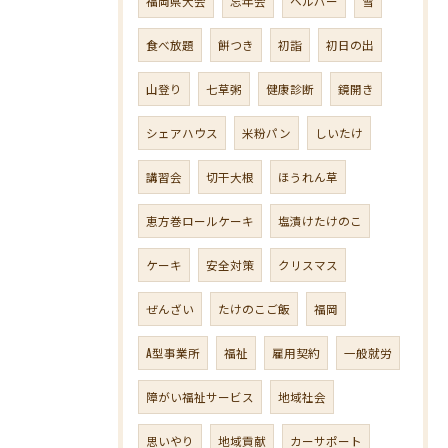
福岡県大会
忘年会
ヘルパー
雪
食べ放題
餅つき
初詣
初日の出
山登り
七草粥
健康診断
鏡開き
シェアハウス
米粉パン
しいたけ
講習会
切干大根
ほうれん草
恵方巻ロールケーキ
塩漬けたけのこ
ケーキ
安全対策
クリスマス
ぜんざい
たけのこご飯
福岡
A型事業所
福祉
雇用契約
一般就労
障がい福祉サービス
地域社会
思いやり
地域貢献
カーサポート