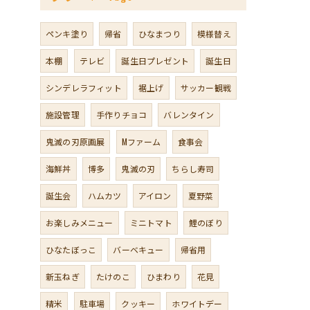
ペンキ塗り
帰省
ひなまつり
模様替え
本棚
テレビ
誕生日プレゼント
誕生日
シンデレラフィット
裾上げ
サッカー観戦
施設管理
手作りチョコ
バレンタイン
鬼滅の刃原画展
Mファーム
食事会
海鮮丼
博多
鬼滅の刃
ちらし寿司
誕生会
ハムカツ
アイロン
夏野菜
お楽しみメニュー
ミニトマト
鯉のぼり
ひなたぼっこ
バーベキュー
帰省用
新玉ねぎ
たけのこ
ひまわり
花見
精米
駐車場
クッキー
ホワイトデー