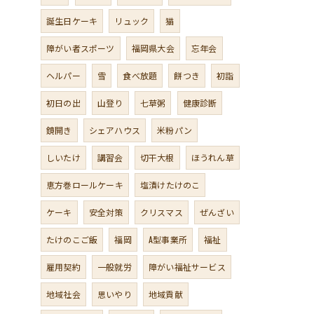
誕生日ケーキ
リュック
猫
障がい者スポーツ
福岡県大会
忘年会
ヘルパー
雪
食べ放題
餅つき
初詣
初日の出
山登り
七草粥
健康診断
鏡開き
シェアハウス
米粉パン
しいたけ
講習会
切干大根
ほうれん草
恵方巻ロールケーキ
塩漬けたけのこ
ケーキ
安全対策
クリスマス
ぜんざい
たけのこご飯
福岡
A型事業所
福祉
雇用契約
一般就労
障がい福祉サービス
地域社会
思いやり
地域貢献