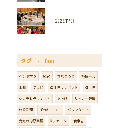
2023/11/01
タグ
Tags
ペンキ塗り
帰省
ひなまつり
模様替え
本棚
テレビ
誕生日プレゼント
誕生日
シンデレラフィット
裾上げ
サッカー観戦
施設管理
手作りチョコ
バレンタイン
鬼滅の刃原画展
Mファーム
食事会