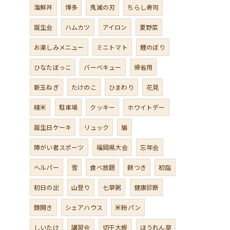
海鮮丼
博多
鬼滅の刃
ちらし寿司
誕生会
ハムカツ
アイロン
夏野菜
お楽しみメニュー
ミニトマト
鯉のぼり
ひなたぼっこ
バーベキュー
帰省用
新玉ねぎ
たけのこ
ひまわり
花見
精米
駐車場
クッキー
ホワイトデー
誕生日ケーキ
リュック
猫
障がい者スポーツ
福岡県大会
忘年会
ヘルパー
雪
食べ放題
餅つき
初詣
初日の出
山登り
七草粥
健康診断
鏡開き
シェアハウス
米粉パン
しいたけ
講習会
切干大根
ほうれん草