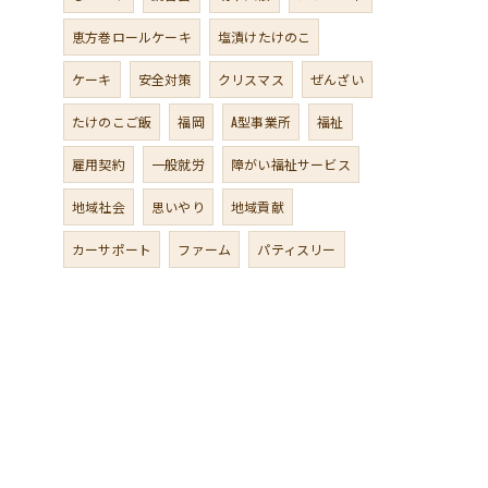
恵方巻ロールケーキ
塩漬けたけのこ
ケーキ
安全対策
クリスマス
ぜんざい
たけのこご飯
福岡
A型事業所
福祉
雇用契約
一般就労
障がい福祉サービス
地域社会
思いやり
地域貢献
カーサポート
ファーム
パティスリー