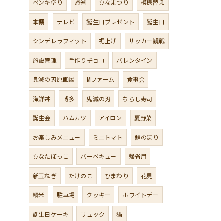
ペンキ塗り
帰省
ひなまつり
模様替え
本棚
テレビ
誕生日プレゼント
誕生日
シンデレラフィット
裾上げ
サッカー観戦
施設管理
手作りチョコ
バレンタイン
鬼滅の刃原画展
Mファーム
食事会
海鮮丼
博多
鬼滅の刃
ちらし寿司
誕生会
ハムカツ
アイロン
夏野菜
お楽しみメニュー
ミニトマト
鯉のぼり
ひなたぼっこ
バーベキュー
帰省用
新玉ねぎ
たけのこ
ひまわり
花見
精米
駐車場
クッキー
ホワイトデー
誕生日ケーキ
リュック
猫