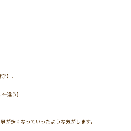
順守】、
←違う)
る事が多くなっていったような気がします。