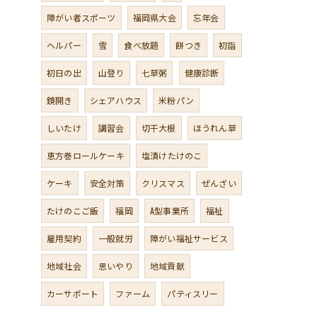
障がい者スポーツ
福岡県大会
忘年会
ヘルパー
雪
食べ放題
餅つき
初詣
初日の出
山登り
七草粥
健康診断
鏡開き
シェアハウス
米粉パン
しいたけ
講習会
切干大根
ほうれん草
恵方巻ロールケーキ
塩漬けたけのこ
ケーキ
安全対策
クリスマス
ぜんざい
たけのこご飯
福岡
A型事業所
福祉
雇用契約
一般就労
障がい福祉サービス
地域社会
思いやり
地域貢献
カーサポート
ファーム
パティスリー